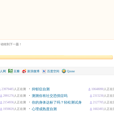
自动转到下一题！
人网
豆瓣
新浪微博
百度空间
Qzone
23979485
人正在测
抑郁症自测
10648090
人正在
2991276
人正在测
测测你有社交恐惧症吗
2315230
人正在
2154936
人正在测
你的身体达标了吗？轻松测试身
2127705
人正在
1959829
人正在测
体健康指数
心理成熟度自测
1602493
人正在