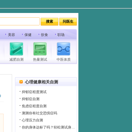
美容
保健
饮食
职场
减肥自测
热量测试
中医体质
心理健康相关自测
抑郁症程度测试
9
抑郁症自测
焦虑症程度自测
测测你有社交恐惧症吗
心理压力自测
你的身体达标了吗？轻松测试身体健康指数