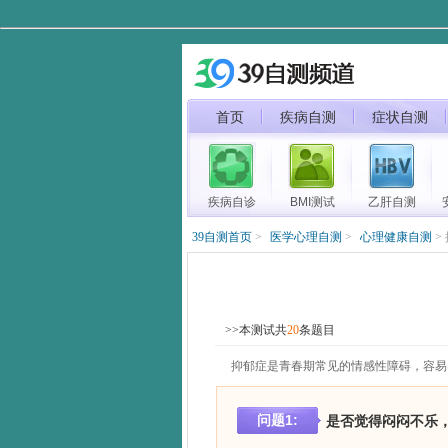
首页
疾病自测
症状自测
疾病自诊
BMI测试
乙肝自测
39自测首页
>
医学心理自测
>
心理健康自测
>
>>本测试共
20
条题目
抑郁症是青春期常见的情感性障碍，容易
问题
1
:
是否觉得闷闷不乐