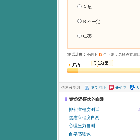
A.是
B.不一定
C.否
测试进度：
还剩下
19
个问题，选择答案后
快速分享到
复制网址
开心网
人
猜你还喜欢的自测
抑郁症程度测试
焦虑症程度自测
心理压力自测
自卑感测试