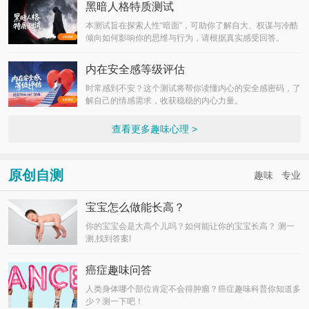
黑暗人格特质测试
本测试旨在探索人性“暗面”，可助你了解自大、权谋与冷酷
倾向如何影响你的思维与行为，请根据真实感受回答。
内在安全感等级评估
时常感到不安？这个测试将帮你读懂内心的安全感密码，了
解自己的情感需求，收获稳稳的内心力量。
查看更多趣味心理 >
原创自测
趣味
专业
宝宝怎么做能长高？
你的宝宝会是大高个儿吗？如何能让你的宝宝长高？ 测一
测,找到答案!
癌症趣味问答
人类身体哪个部位肯定不会得肿瘤？癌症趣味科普你知道多
少？测一下吧！