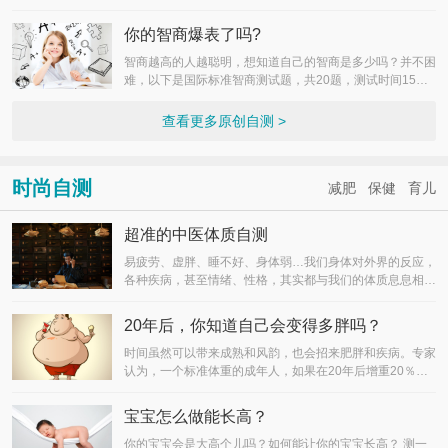
你的智商爆表了吗?
智商越高的人越聪明，想知道自己的智商是多少吗？并不困
难，以下是国际标准智商测试题，共20题，测试时间15分
钟。
查看更多原创自测 >
时尚自测
减肥
保健
育儿
超准的中医体质自测
易疲劳、虚胖、睡不好、身体弱…我们身体对外界的反应，
各种疾病，甚至情绪、性格，其实都与我们的体质息息相
关！
20年后，你知道自己会变得多胖吗？
时间虽然可以带来成熟和风韵，也会招来肥胖和疾病。专家
认为，一个标准体重的成年人，如果在20年后增重20％以
上，形象自不必说，单说因此而将招致的疾病，就够你一
戗！想知道自己20年后有多胖吗？开始测试一下吧！
宝宝怎么做能长高？
你的宝宝会是大高个儿吗？如何能让你的宝宝长高？ 测一