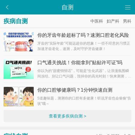
自测
疾病自测
中医科
妇产科
男科
你的牙齿年龄超标了吗？速测口腔老化风险
牙齿的“实际年龄”可能远超你的想象！一些不经意的习惯正
加速牙齿老化，速测，及时守护牙齿健康！
口气通关挑战！你能拿到”贴贴许可证”吗
你以为的“甜蜜悄悄话”，可能是“生化武器”，让浪漫氛围瞬
间冻结。别让口气问题，毁掉你的高光时刻！快来测测，你
的口腔正处在哪个区？
你的口腔够健康吗？1分钟快速自测
5道趣味题，测测你的口腔有多健康！听说牙齿也会偷偷“告
状”哦～
查看更多疾病自测 >