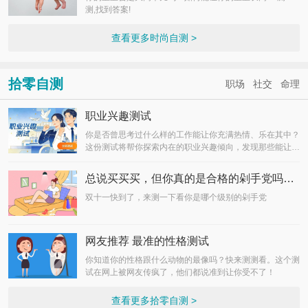
测,找到答案!
查看更多时尚自测 >
拾零自测
职场
社交
命理
职业兴趣测试
你是否曾思考过什么样的工作能让你充满热情、乐在其中？
这份测试将帮你探索内在的职业兴趣倾向，发现那些能让你
发光发热的领域。请根据第一直觉回答，选择最符合你真实
感受的选项。
总说买买买，但你真的是合格的剁手党吗？点我测试
双十一快到了，来测一下看你是哪个级别的剁手党
网友推荐 最准的性格测试
你知道你的性格跟什么动物的最像吗？快来测测看。这个测
试在网上被网友传疯了，他们都说准到让你受不了！
查看更多拾零自测 >