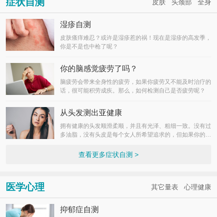
症状自测
皮肤
头颈部
全身
湿疹自测
皮肤瘙痒难忍？或许是湿疹惹的祸！现在是湿疹的高发季，
你是不是也中枪了呢？
你的脑感觉疲劳了吗？
脑疲劳会带来全身性的疲劳，如果你疲劳又不能及时治疗的
话，很可能积劳成疾。那么，如何检测自己是否疲劳呢？
从头发测出亚健康
拥有健康的头发顺滑柔顺，并且有光泽、粗细一致。没有过
多油脂，没有头皮是每个女人所希望追求的，但如果你的头
发“亚健康”，那么头发正在警示你，身体也是亚健康。
查看更多症状自测 >
医学心理
其它量表
心理健康
抑郁症自测