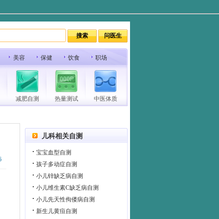
美容
保健
饮食
职场
减肥自测
热量测试
中医体质
儿科相关自测
宝宝血型自测
6
孩子多动症自测
小儿锌缺乏病自测
小儿维生素C缺乏病自测
相
小儿先天性佝偻病自测
新生儿黄疸自测