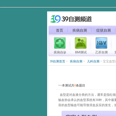
首页
疾病自测
症状自测
疾病自诊
BMI测试
乙肝自测
39自测首页
>
疾病自测
>
儿科自测
> 宝宝血型
>>本测试共
0
条题目
血型是对血液分类的方法，通常是指红细
输血协会承认的血型系统有30种，其中最重
容的血型输血可能导致溶血反应的发生，造