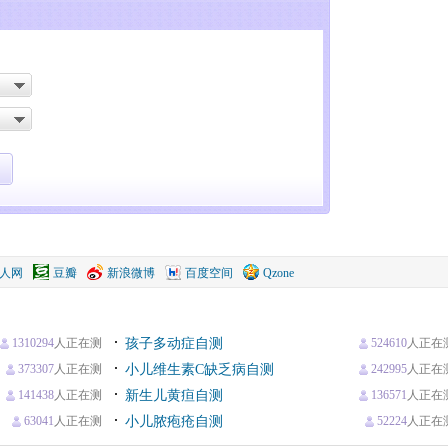
人网
豆瓣
新浪微博
百度空间
Qzone
1310294
人正在测
孩子多动症自测
524610
人正在
373307
人正在测
小儿维生素C缺乏病自测
242995
人正在
141438
人正在测
新生儿黄疸自测
136571
人正在
63041
人正在测
小儿脓疱疮自测
52224
人正在