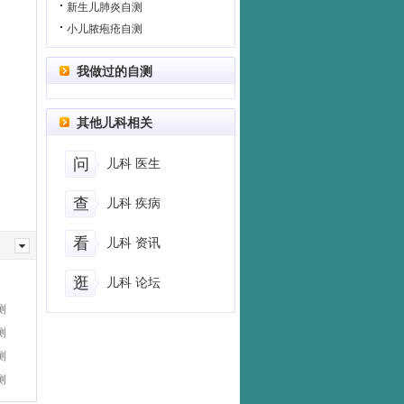
新生儿肺炎自测
小儿脓疱疮自测
我做过的自测
其他儿科相关
问
儿科 医生
查
儿科 疾病
看
儿科 资讯
逛
儿科 论坛
测
测
测
测