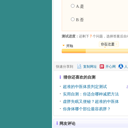
A.是
B.否
测试进度：
还剩下
7
个问题，选择答案后自
快速分享到
复制网址
开心网
人
猜你还喜欢的自测
超准的中医体质判定测试
实用自测：你适合哪种减肥方法
虚胖失眠又便秘？超准的中医体
质自测 养生必备
你身体哪个部位最容易胖？
网友评论