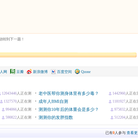
动转到下一题！
人网
豆瓣
新浪微博
百度空间
Qzone
12043446
人正在测
老中医帮你测身体里有多少毒？
1442960
人正在
1327570
人正在测
成年人BMI自测
1181927
人正在
994066
人正在测
测测你10年后的体重会是多少？
975832
人正在
590822
人正在测
测测你的发胖指数
512204
人正在
已有
0
人参与
查看更