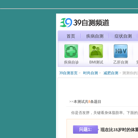
首页
疾病自测
症状自测
疾病自诊
BMI测试
乙肝自测
39自测首页
>
时尚自测
>
减肥自测
> 测测你
>>本测试共
8
条题目
你是否发胖，关键看身体脂肪率。下面的
问题
1
:
现在比18岁时的体